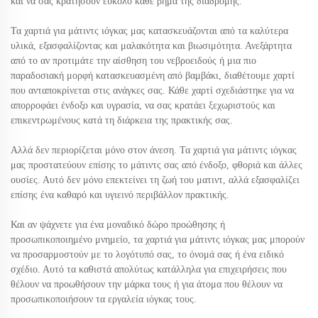
και να σας κρατήσουν ευκολο κάθε βήμα της διαδρομής.
Τα χαρτιά για μάτιντς ιόγκας μας κατασκευάζονται από τα καλύτερα
υλικά, εξασφαλίζοντας και μαλακότητα και βιωσιμότητα. Ανεξάρτητα
από το αν προτιμάτε την αίσθηση του νεβροειδούς ή μια πιο
παραδοσιακή μορφή κατασκευασμένη από βαμβάκι, διαθέτουμε χαρτί
που ανταποκρίνεται στις ανάγκες σας. Κάθε χαρτί σχεδιάστηκε για να
απορροφάει ένδοξο και υγρασία, να σας κρατάει ξεχωριστούς και
επικεντρωμένους κατά τη διάρκεια της πρακτικής σας.
Αλλά δεν περιορίζεται μόνο στον άνεση. Τα χαρτιά για μάτιντς ιόγκας
μας προστατεύουν επίσης το μάτιντς σας από ένδοξο, φθοριά και άλλες
ουσίες. Αυτό δεν μόνο επεκτείνει τη ζωή του ματιντ, αλλά εξασφαλίζει
επίσης ένα καθαρό και υγιεινό περιβάλλον πρακτικής.
Και αν ψάχνετε για ένα μοναδικό δώρο προώθησης ή
προσωπικοποιημένο μνημείο, τα χαρτιά για μάτιντς ιόγκας μας μπορούν
να προσαρμοστούν με το λογότυπό σας, το όνομά σας ή ένα ειδικό
σχέδιο. Αυτό τα καθιστά απολύτως κατάλληλα για επιχειρήσεις που
θέλουν να προωθήσουν την μάρκα τους ή για άτομα που θέλουν να
προσωπικοποιήσουν τα εργαλεία ιόγκας τους.