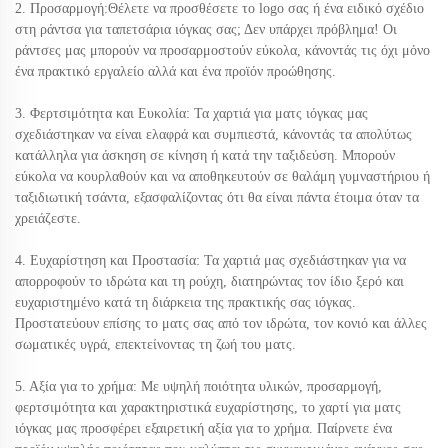
2. Προσαρμογή:Θέλετε να προσθέσετε το logo σας ή ένα ειδικό σχέδιο
στη ράντσα για ταπετσάρια ιόγκας σας; Δεν υπάρχει πρόβλημα! Οι
ράντσες μας μπορούν να προσαρμοστούν εύκολα, κάνοντάς τις όχι μόνο
ένα πρακτικό εργαλείο αλλά και ένα προϊόν προώθησης.
3. Φερτσιμότητα και Ευκολία: Τα χαρτιά για ματς ιόγκας μας
σχεδιάστηκαν να είναι ελαφρά και συμπιεστά, κάνοντάς τα απολύτως
κατάλληλα για άσκηση σε κίνηση ή κατά την ταξιδεύση. Μπορούν
εύκολα να κουρλαθούν και να αποθηκευτούν σε θαλάμη γυμναστήριου ή
ταξιδιωτική τσάντα, εξασφαλίζοντας ότι θα είναι πάντα έτοιμα όταν τα
χρειάζεστε.
4. Ευχαρίστηση και Προστασία: Τα χαρτιά μας σχεδιάστηκαν για να
απορροφούν το ιδρώτα και τη ρούχη, διατηρώντας τον ίδιο ξερό και
ευχαριστημένο κατά τη διάρκεια της πρακτικής σας ιόγκας.
Προστατεύουν επίσης το ματς σας από τον ιδρώτα, τον κονιό και άλλες
σωματικές υγρά, επεκτείνοντας τη ζωή του ματς.
5. Αξία για το χρήμα: Με υψηλή ποιότητα υλικών, προσαρμογή,
φερτσιμότητα και χαρακτηριστικά ευχαρίστησης, το χαρτί για ματς
ιόγκας μας προσφέρει εξαιρετική αξία για το χρήμα. Παίρνετε ένα