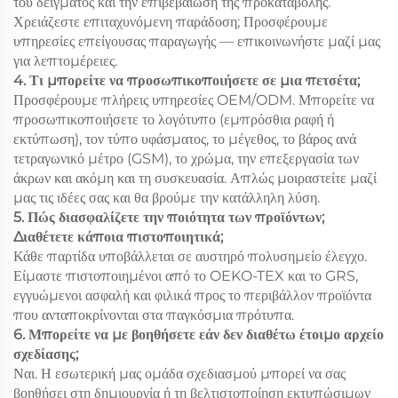
του δείγματος και την επιβεβαίωση της προκαταβολής.
Χρειάζεστε επιταχυνόμενη παράδοση; Προσφέρουμε
υπηρεσίες επείγουσας παραγωγής — επικοινωνήστε μαζί μας
για λεπτομέρειες.
4. Τι μπορείτε να προσωπικοποιήσετε σε μια πετσέτα;
Προσφέρουμε πλήρεις υπηρεσίες OEM/ODM. Μπορείτε να
προσωπικοποιήσετε το λογότυπο (εμπρόσθια ραφή ή
εκτύπωση), τον τύπο υφάσματος, το μέγεθος, το βάρος ανά
τετραγωνικό μέτρο (GSM), το χρώμα, την επεξεργασία των
άκρων και ακόμη και τη συσκευασία. Απλώς μοιραστείτε μαζί
μας τις ιδέες σας και θα βρούμε την κατάλληλη λύση.
5. Πώς διασφαλίζετε την ποιότητα των προϊόντων;
Διαθέτετε κάποια πιστοποιητικά;
Κάθε παρτίδα υποβάλλεται σε αυστηρό πολυσημείο έλεγχο.
Είμαστε πιστοποιημένοι από το OEKO-TEX και το GRS,
εγγυώμενοι ασφαλή και φιλικά προς το περιβάλλον προϊόντα
που ανταποκρίνονται στα παγκόσμια πρότυπα.
6. Μπορείτε να με βοηθήσετε εάν δεν διαθέτω έτοιμο αρχείο
σχεδίασης;
Ναι. Η εσωτερική μας ομάδα σχεδιασμού μπορεί να σας
βοηθήσει στη δημιουργία ή τη βελτιστοποίηση εκτυπώσιμων