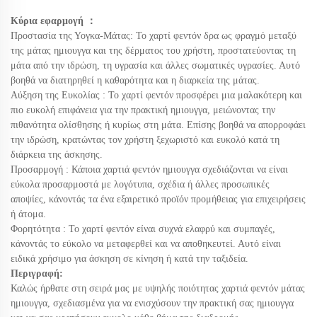
Κύρια εφαρμογή
：
Προστασία της Υογκα-Μάτας: Το χαρτί φεντόν δρα ως φραγμό μεταξύ
της μάτας ημιουγγα και της δέρματος του χρήστη, προστατεύοντας τη
μάτα από την ιδρώση, τη υγρασία και άλλες σωματικές υγρασίες. Αυτό
βοηθά να διατηρηθεί η καθαρότητα και η διαρκεία της μάτας.
Αύξηση της Ευκολίας
: Το χαρτί φεντόν προσφέρει μια μαλακότερη και
πιο ευκολή επιφάνεια για την πρακτική ημιουγγα, μειώνοντας την
πιθανότητα ολίσθησης ή κυρίως στη μάτα. Επίσης βοηθά να απορροφάει
την ιδρώση, κρατώντας τον χρήστη ξεχωριστό και ευκολό κατά τη
διάρκεια της άσκησης.
Προσαρμογή
: Κάποια χαρτιά φεντόν ημιουγγα σχεδιάζονται να είναι
εύκολα προσαρμοστά με λογότυπα, σχέδια ή άλλες προσωπικές
αποψίες, κάνοντάς τα ένα εξαιρετικό προϊόν προμήθειας για επιχειρήσεις
ή άτομα.
Φορητότητα
: Το χαρτί φεντόν είναι συχνά ελαφρύ και συμπαγές,
κάνοντάς το εύκολο να μεταφερθεί και να αποθηκευτεί. Αυτό είναι
ειδικά χρήσιμο για άσκηση σε κίνηση ή κατά την ταξιδεία.
Περιγραφή:
Καλώς ήρθατε στη σειρά μας με υψηλής ποιότητας χαρτιά φεντόν μάτας
ημιουγγα, σχεδιασμένα για να ενισχύσουν την πρακτική σας ημιουγγα