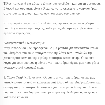
Τέλος, τα χαρτιά για μάτιντς ιόγκας μας σχεδιάστηκαν για τη μεταφορά.
Ελαφρά και συμπαγή, είναι τέλεια για να τα φέρετε στο γυμναστήριο,
στο στούντιο ή ακόμη και για άσκηση εκτός του σπιτιού.
Στο εμπορείο μας
στην ιστοσελίδα μας, προσφέρουμε ευρύ φάσμα
ράντσα για ταπετσάρια ιόγκας, κάθε μία σχεδιασμένη να βελτιώνει την
εμπειρία ιόγκας σας.
Ανταγωνιστικό Πλεονέκτημα:
Στην ιστοσελίδα μας, προσφέρουμε μια ράντσα για ταπετσάρια ιόγκας
που διαφέρει από τους ανταγωνιστές της λόγω των μοναδικών της
χαρακτηριστικών και της υψηλής ποιότητας κατασκευής. Οι κύριες
λόγοι για τους οποίους η ράντσα για ταπετσάρια ιόγκας μας προσφέρει
ανταγωνιστική προνομιά είναι:
1. Υλικά Υψηλής Ποιότητας: Οι ράντσες για ταπετσάρια ιόγκας μας
κατασκευάζονται από τα καλύτερα διαθέσιμα υλικά, εξασφαλίζοντας και
αντοχή και μαλακότητα. Αν ψάχνετε για μια παραδοσιακή ράντσα από
βαμβάκι ή ένα πιο λαμπρό υλικό με εμφάνιση σκυδάμινου, το έχουμε
καλύτερα καλύψει.