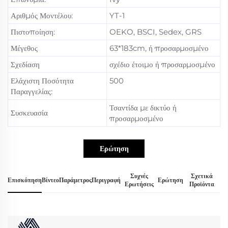
Αριθμός Μοντέλου:
YT-1
Πιστοποίηση:
OEKO, BSCI, Sedex, GRS
Μέγεθος
63*183cm, ή προσαρμοσμένο
Σχεδίαση
σχέδιο έτοιμο ή προσαρμοσμένο
Ελάχιστη Ποσότητα
500
Παραγγελίας:
Τσαντίδα με δικτύο ή
Συσκευασία
προσαρμοσμένο
Ερώτηση
Συχνές
Σχετικά
Επισκόπηση
Βίντεο
Παράμετρος
Περιγραφή
Ερώτηση
Ερωτήσεις
Προϊόντα