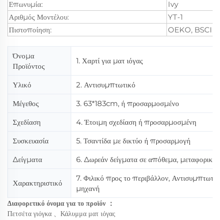
Επωνυμία:
Ivy
Αριθμός Μοντέλου:
YT-1
Πιστοποίηση:
OEKO, BSCI, 
Όνομα
1. Χαρτί για ματ ιόγας
Προϊόντος
Υλικό
2. Αντισυμπτωτικό
Μέγεθος
3. 63*183cm, ή προσαρμοσμένο
Σχεδίαση
4. Έτοιμη σχεδίαση ή προσαρμοσμένη
Συσκευασία
5. Τσαντίδα με δικτύο ή προσαρμογή
Δείγματα
6. Δωρεάν δείγματα σε απόθεμα, μεταφορικά
7. Φιλικό προς το περιβάλλον, Αντισυμπτωτικ
Χαρακτηριστικό
μηχανή
Διαφορετικό όνομα για το προϊόν
：
Πετσέτα γιόγκα
、
Κάλυμμα ματ ιόγας