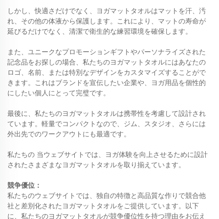
しかし、快適さだけでなく、ヨガマットタオルはマットを汗、汚
れ、その他の体液から保護します。これにより、マットの寿命が
延びるだけでなく、清潔で衛生的な練習環境を確保します。
また、ユニークなプロモーションギフトやパーソナライズされた
記念品をお探しの場合、私たちのヨガマットタオルにはあなたの
ロゴ、名前、または特別なデザインをカスタマイズすることがで
きます。これはブランドを宣伝したい企業や、ヨガ用品を個性的
にしたい個人にとって完璧です。
最後に、私たちのヨガマットタオルは携帯性を考慮して設計され
ています。軽量でコンパクトなので、ジム、スタジオ、さらには
外出先でのワークアウトにも最適です。
私たちの
当ウェブサイトでは、ヨガ体験を向上させるために設計
されたさまざまなヨガマットタオルを取り揃えています。
競争優位：
私たちのウェブサイトでは、独自の特徴と高品質な作りで競合他
社と差別化されたヨガマットタオルをご提供しています。以下
に、私たちのヨガマットタオルが競争優位性を持つ理由をお伝え