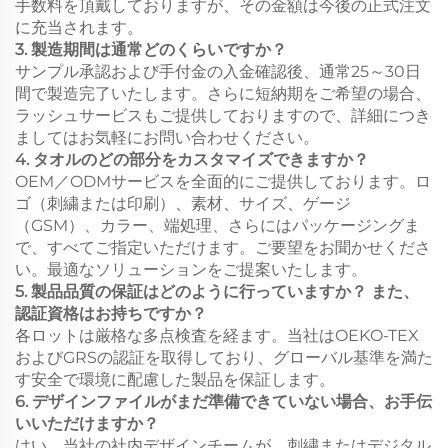
手数料を頂戴しておりますが、その金額は今後の正式注文
に充当されます。
3. 製造期間は通常どのくらいですか？
サンプル承認および手付金の入金確認後、通常25～30日
間で製造完了いたします。さらに短納期をご希望の場合、
ラッシュサービスもご提供しておりますので、詳細につき
ましてはお気軽にお問い合わせください。
4. タオルのどの部分をカスタマイズできますか？
OEM／ODMサービスを全面的にご提供しております。ロ
ゴ（刺繍または印刷）、素材、サイズ、ゲージ
（GSM）、カラー、端処理、さらにはパッケージングま
で、すべてご指定いただけます。ご要望をお聞かせくださ
い。最適なソリューションをご提案いたします。
5. 製品品質の保証はどのように行っていますか？ また、
認証資格はお持ちですか？
各ロットは厳格な多点検査を経ます。当社はOEKO-TEX
およびGRSの認証を取得しており、グローバル基準を満た
す安全で環境に配慮した製品を保証します。
6. デザインファイルがまだ準備できていない場合、お手伝
いいただけますか？
はい。当社の社内デザインチームが、刺繍またはデジタル