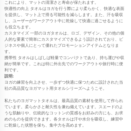
これにより、マットの清潔さと寿命が保たれます。
快適性の向上
タオルはヨガを行う際により柔らかく、快適な表面
を提供し、マット上で滑る可能性を減らします。また、汗を吸収
し、ユーザーがワークアウト中に乾燥して快適に過ごせるように
も役立ちます。
カスタマイズ
一部のヨガタオルは、ロゴ、デザイン、その他の個
人的な要素で簡単にカスタマイズできるよう設計されており、ビ
ジネスや個人にとって優れたプロモーションアイテムとなりま
す。
携帯性
タオルはしばしば軽量でコンパクトであり、持ち運びや収
納が簡単です。これは特に外出先でのワークアウトや旅行時に便
利です。
説明:
ヨガの練習を向上させ、一歩ずつ快適に保つために設計された当
社の高品質なヨガマット用タオルシリーズへようこそ。
私たちのヨガマットタオルは、最高品質の素材を使用して作られ
ています。柔らかさと耐久性を兼ね備えています。スエードのよ
うな肌触りや、伝統的なコットンの質感をお好みの方にも、お求
めのものを提供できます。各タオルは汗や水分を吸収し、練習中
に乾燥した状態を保ち、集中力を高めます。