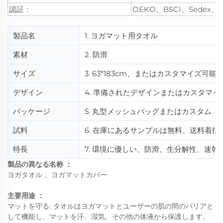
認証：
OEKO、BSCI、Sedex、
製品名
1. ヨガマット用タオル
素材
2. 防滑
サイズ
3. 63*183cm、またはカスタマイズ可能
デザイン
4. 準備されたデザインまたはカスタマイ
パッケージ
5. 丸型メッシュバッグまたはカスタム
試料
6. 在庫にあるサンプルは無料、送料着払
特長
7. 環境に優しい、防滑、生分解性、速乾
製品の異なる名称
：
ヨガタオル
、
ヨガマットカバー
主要用途
：
マットを守る: タオルはヨガマットとユーザーの肌の間のバリアと
して機能し、マットを汗、湿気、その他の体液から保護します。