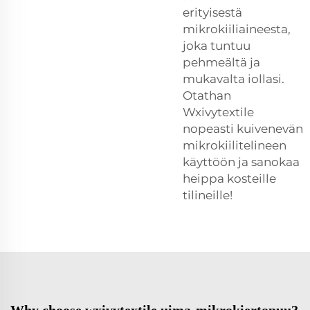
erityisestä
mikrokiiliaineesta,
joka tuntuu
pehmeältä ja
mukavalta iollasi.
Otathan
Wxivytextile
nopeasti kuivenevän
mikrokiilitelineen
käyttöön ja sanokaa
heippa kosteille
tilineille!
Why choose wxivytextile uima-mikrokiertopuu?