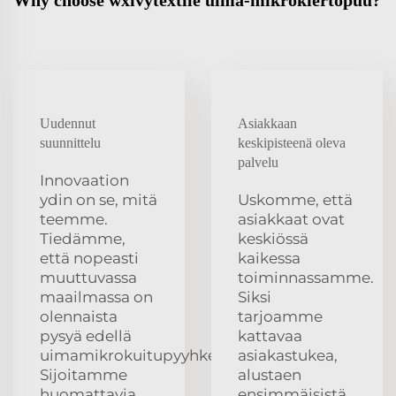
Uudennut
Asiakkaan
suunnittelu
keskipisteenä oleva
palvelu
Innovaation
ydin on se, mitä
Uskomme, että
teemme.
asiakkaat ovat
Tiedämme,
keskiössä
että nopeasti
kaikessa
muuttuvassa
toiminnassamme.
maailmassa on
Siksi
olennaista
tarjoamme
pysyä edellä
kattavaa
uimamikrokuitupyyhkeitä.
asiakastukea,
Sijoitamme
alustaen
huomattavia
ensimmäisistä