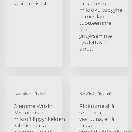
sijoittamisesta.
tarkoitettu
mikrokuitupyyhe
ja meidän
tuotteemme
sekä
yrityksemme
tyydyttävät
sinut.
Laadukas käsityö
Kestävä käytäntö
Olemme Wuxin
Pidämme sitä
IVY -uimisen
sisäisenä
mikrofiilipyyhkeiden
vastuuna, että
valmistajia ja
tässä
olemme ylpeitä
ympäristötietoisuud