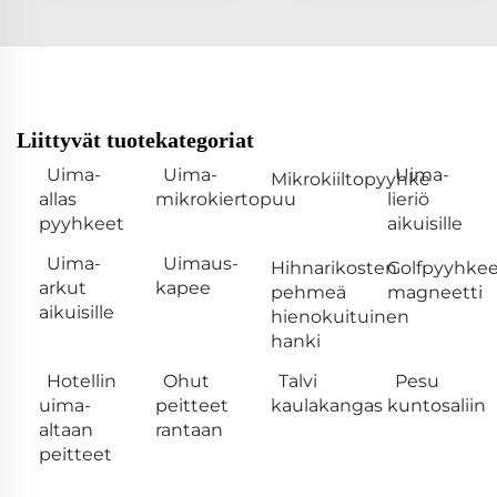
Liittyvät tuotekategoriat
Uima-
Uima-
Uima-
Mikrokiiltopyyhke
allas
mikrokiertopuu
lieriö
pyyhkeet
aikuisille
Uima-
Uimaus-
Hihnarikosten
Golfpyyhke
arkut
kapee
pehmeä
magneetti
aikuisille
hienokuituinen
hanki
Hotellin
Ohut
Talvi
Pesu
uima-
peitteet
kaulakangas
kuntosaliin
altaan
rantaan
peitteet