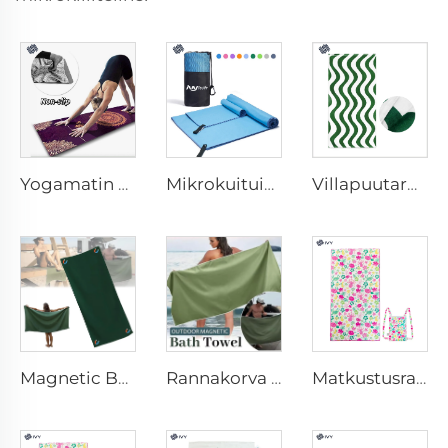
Yogamatin kapea
Mikrokuituinen urheilupyyhe
Villapuutarha Rantatuoli
Magnetic Beach Towel
Rannakorva magneettien kanssa
Matkustusrannake