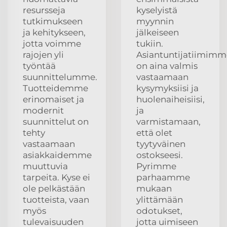
resursseja
kyselyistä
tutkimukseen
myynnin
ja kehitykseen,
jälkeiseen
jotta voimme
tukiin.
rajojen yli
Asiantuntijatiimimm
työntää
on aina valmis
suunnittelumme.
vastaamaan
Tuotteidemme
kysymyksiisi ja
erinomaiset ja
huolenaiheisiisi,
modernit
ja
suunnittelut on
varmistamaan,
tehty
että olet
vastaamaan
tyytyväinen
asiakkaidemme
ostokseesi.
muuttuvia
Pyrimme
tarpeita. Kyse ei
parhaamme
ole pelkästään
mukaan
tuotteista, vaan
ylittämään
myös
odotukset,
tulevaisuuden
jotta uimiseen