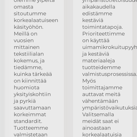
omasta
aikakaudella
sitoutumme
edistämme
korkealaatuiseen
kestäviä
käsityöhön.
toimintatapoja.
Meillä on
Prioriteettimme
vuosien
on käyttää
mittainen
uimamikrokuitupyyh
tekstiilialan
ja kestäviä
kokemus, ja
materiaaleja
tiedämme,
tuotteidemme
kuinka tärkeää
valmistusprosessissa
on kiinnittää
Myös
huomiota
toimittajamme
yksityiskohtiin
auttavat meitä
ja pyrkiä
vähentämään
saavuttamaan
ympäristövaikutuks
korkeimmat
Valitsemalla
standardit.
meidät saat ei
Tuotteemme
ainoastaan
valmistetaan
korkealaatuisia