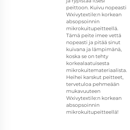
ja rypistää itsesi
peittoon. Kuivu nopeasti
Wxivytextile:n korkean
absopsoinnin
mikrokuitupeitteellä.
Tämä peite imee vettä
nopeasti ja pitää sinut
kuivana ja lämpimänä,
koska se on tehty
korkealaatuisesta
mikrokuitemateriaalista.
Heihei karskut peitteet,
tervetuloa pehmeään
mukavuuteen
Wxivytextile:n korkean
absopsoinnin
mikrokuitupeitteellä!