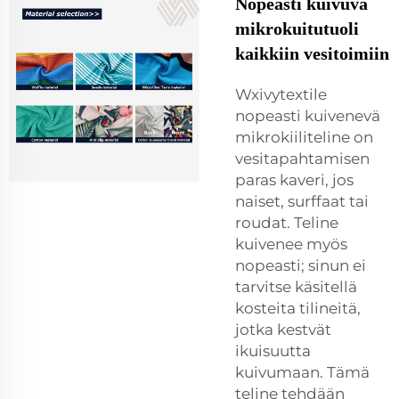
Nopeasti kuivuva
mikrokuitutuoli
kaikkiin vesitoimiin
Wxivytextile
nopeasti kuivenevä
mikrokiiliteline on
vesitapahtamisen
paras kaveri, jos
naiset, surffaat tai
roudat. Teline
kuivenee myös
nopeasti; sinun ei
tarvitse käsitellä
kosteita tilineitä,
jotka kestvät
ikuisuutta
kuivumaan. Tämä
teline tehdään