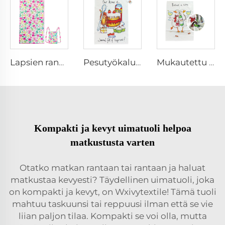
Lapsien rannakke tuokio kussassa
Pesutyökalu kuivustusteline
Mukautettu painettu keittiöteline
Kompakti ja kevyt uimatuoli helpoa
matkustusta varten
Otatko matkan rantaan tai rantaan ja haluat
matkustaa kevyesti? Täydellinen uimatuoli, joka
on kompakti ja kevyt, on Wxivytextile! Tämä tuoli
mahtuu taskuunsi tai reppuusi ilman että se vie
liian paljon tilaa. Kompakti se voi olla, mutta