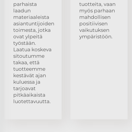
parhaista
tuotteita, vaan
laadun
myös parhaan
materiaaleista
mahdollisen
asiantuntijoiden
positiivisen
toimesta, jotka
vaikutuksen
ovat ylpeitä
ympäristöön.
työstään.
Laatua koskeva
sitoutumme
takaa, että
tuotteemme
kestävät ajan
kuluessa ja
tarjoavat
pitkäaikaista
luotettavuutta.