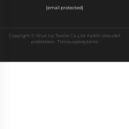
[email protected]
Copyright © Wuxi Ivy Textile Co.,Ltd. Kaikki oikeudet
pidätetään
Tietosuojakäytäntö