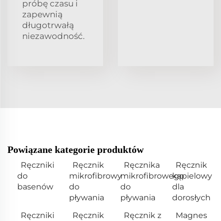
próbę czasu i
zapewnią
długotrwałą
niezawodność.
Powiązane kategorie produktów
Ręczniki
Ręcznik
Ręcznika
Ręcznik
do
mikrofibrowy
mikrofibrowego
kąpielowy
basenów
do
do
dla
pływania
pływania
dorosłych
Ręczniki
Ręcznik
Ręcznik z
Magnes