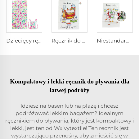
Dziecięcy ręcznik plażowy z torbą
Ręcznik do suszenia naczyń
Niestandardowy Drukowany Ręcznik Kuchenny
Kompaktowy i lekki ręcznik do pływania dla
łatwej podróży
Idziesz na basen lub na plażę i chcesz
podróżować lekkim bagażem? Idealnym
ręcznikiem do pływania, który jest kompaktowy i
lekki, jest ten od Wxivytextile! Ten ręcznik jest
wystarczająco przenośny, aby zmieścić się w