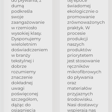
do pływania, z
tej epoce
dumą
świadomej
podkreśla
ekologicznie o
swoje
promowanie
zaangażowanie
zrównoważonych
w rzemiosło
praktyk. W
wysokiej klasy.
procesie
Dysponujemy
produkcji
wieloletnim
naszych
doświadczeniem
produktów
w branży
priorytetem
tekstylnej i
jest stosowanie
dobrze
ręczników
rozumiemy
mikrofibrowych
znaczenie
do pływania
dokładnej
oraz
uwagi
materiałów
poświęconej
przyjaznych
szczegółom,
środowisku.
dążąc do
Nasi dostawcy
osiągnięcia
wspierają nas