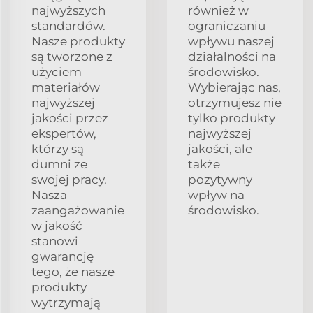
najwyższych
również w
standardów.
ograniczaniu
Nasze produkty
wpływu naszej
są tworzone z
działalności na
użyciem
środowisko.
materiałów
Wybierając nas,
najwyższej
otrzymujesz nie
jakości przez
tylko produkty
ekspertów,
najwyższej
którzy są
jakości, ale
dumni ze
także
swojej pracy.
pozytywny
Nasza
wpływ na
zaangażowanie
środowisko.
w jakość
stanowi
gwarancję
tego, że nasze
produkty
wytrzymają