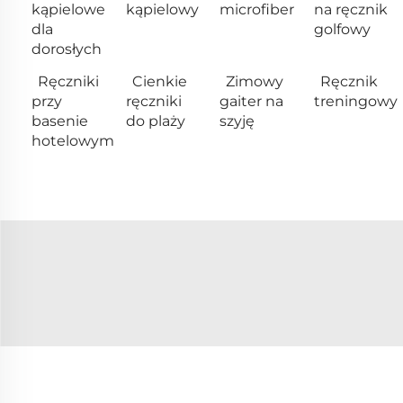
kąpielowe
kąpielowy
microfiber
na ręcznik
dla
golfowy
dorosłych
Ręczniki
Cienkie
Zimowy
Ręcznik
przy
ręczniki
gaiter na
treningowy
basenie
do plaży
szyję
hotelowym