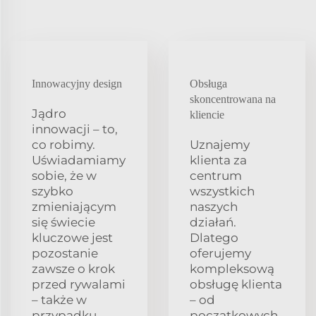
Innowacyjny design
Obsługa
skoncentrowana na
Jądro
kliencie
innowacji – to,
co robimy.
Uznajemy
Uświadamiamy
klienta za
sobie, że w
centrum
szybko
wszystkich
zmieniającym
naszych
się świecie
działań.
kluczowe jest
Dlatego
pozostanie
oferujemy
zawsze o krok
kompleksową
przed rywalami
obsługę klienta
– także w
– od
przypadku
początkowych