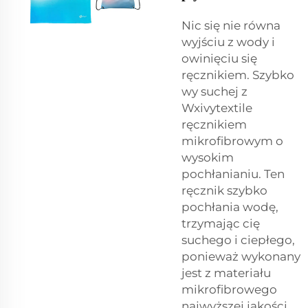
Nic się nie równa
wyjściu z wody i
owinięciu się
ręcznikiem. Szybko
wy suchej z
Wxivytextile
ręcznikiem
mikrofibrowym o
wysokim
pochłanianiu. Ten
ręcznik szybko
pochłania wodę,
trzymając cię
suchego i ciepłego,
ponieważ wykonany
jest z materiału
mikrofibrowego
najwyższej jakości.