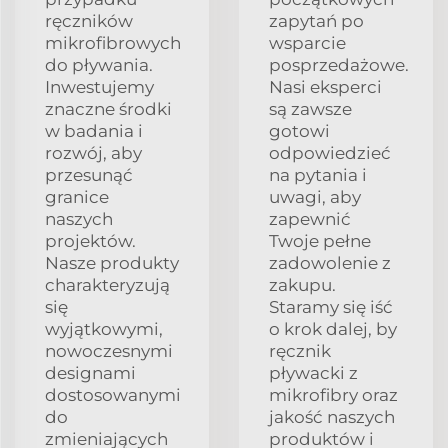
ręczników
zapytań po
mikrofibrowych
wsparcie
do pływania.
posprzedażowe.
Inwestujemy
Nasi eksperci
znaczne środki
są zawsze
w badania i
gotowi
rozwój, aby
odpowiedzieć
przesunąć
na pytania i
granice
uwagi, aby
naszych
zapewnić
projektów.
Twoje pełne
Nasze produkty
zadowolenie z
charakteryzują
zakupu.
się
Staramy się iść
wyjątkowymi,
o krok dalej, by
nowoczesnymi
ręcznik
designami
pływacki z
dostosowanymi
mikrofibry oraz
do
jakość naszych
zmieniających
produktów i