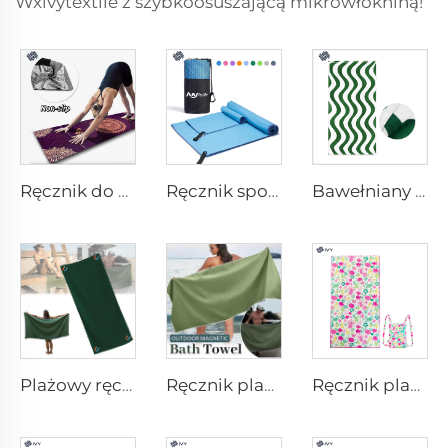
Wxivytextile z szybkoosuszającą mikrowłókniną!
Ręcznik do matki do jogi
Ręcznik sportowy z mikrofibry
Bawełniany ręcznik plażowy
Plażowy ręcznik magnetyczny
Ręcznik plażowy z magnesem
Ręcznik plażowy do podróży