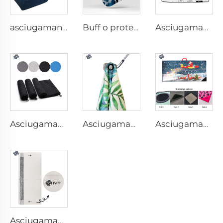
asciugamano da palestra con tasca
Buff o protezione per collo
Asciugamano da golf stampato
Asciugamano da golf in microfibra
Asciugamano magnetico per golf
Asciugamano da golf con spazzola
Asciugamano da golf da bagagliaio