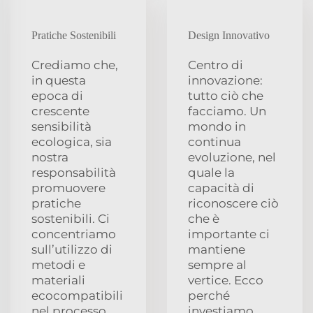
Pratiche Sostenibili
Design Innovativo
Crediamo che,
Centro di
in questa
innovazione:
epoca di
tutto ciò che
crescente
facciamo. Un
sensibilità
mondo in
ecologica, sia
continua
nostra
evoluzione, nel
responsabilità
quale la
promuovere
capacità di
pratiche
riconoscere ciò
sostenibili. Ci
che è
concentriamo
importante ci
sull’utilizzo di
mantiene
metodi e
sempre al
materiali
vertice. Ecco
ecocompatibili
perché
nel processo
investiamo