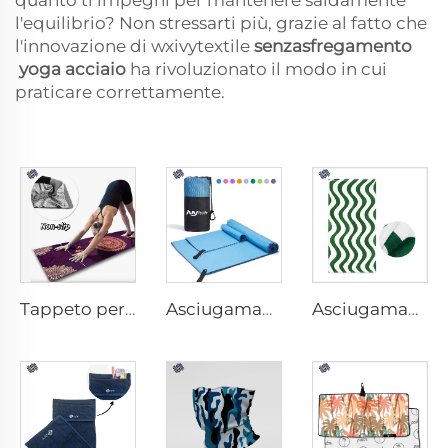
quanto ti impegni per mantenere saldamente
l'equilibrio? Non stressarti più, grazie al fatto che
l'innovazione di wxivytextile
senzasfregamento
yoga
acciaio
ha rivoluzionato il modo in cui
praticare correttamente.
Tappeto per Yoga con Asciugamano
Asciugamano sportivo in microfibra
Asciugamano da Spiaggia in Cotone