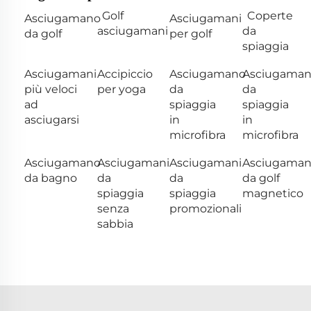
Golf
Coperte
Asciugamano
Asciugamani
asciugamani
da
da golf
per golf
spiaggia
Asciugamani
Accipiccio
Asciugamano
Asciugama
più veloci
per yoga
da
da
ad
spiaggia
spiaggia
asciugarsi
in
in
microfibra
microfibra
Asciugamano
Asciugamani
Asciugamani
Asciugama
da bagno
da
da
da golf
spiaggia
spiaggia
magnetico
senza
promozionali
sabbia