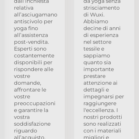
dall’inchiesta
da yoga senza
relativa
strisciamento
all’asciugamano
di Wuxi.
antiscivolo per
Abbiamo
yoga fino
decine di anni
all’assistenza
di esperienza
post-vendita.
nel settore
Esperti sono
tessile e
costantemente
sappiamo
disponibili per
quanto sia
rispondere alle
importante
vostre
prestare
domande,
attenzione ai
affrontare le
dettagli e
vostre
impegnarsi per
preoccupazioni
raggiungere
e garantire la
l'eccellenza. I
vostra
nostri prodotti
soddisfazione
sono realizzati
riguardo
con i materiali
all’acquisto.
migliori e