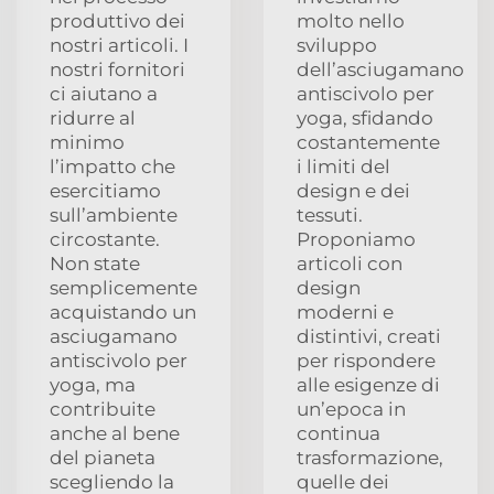
produttivo dei
molto nello
nostri articoli. I
sviluppo
nostri fornitori
dell’asciugamano
ci aiutano a
antiscivolo per
ridurre al
yoga, sfidando
minimo
costantemente
l’impatto che
i limiti del
esercitiamo
design e dei
sull’ambiente
tessuti.
circostante.
Proponiamo
Non state
articoli con
semplicemente
design
acquistando un
moderni e
asciugamano
distintivi, creati
antiscivolo per
per rispondere
yoga, ma
alle esigenze di
contribuite
un’epoca in
anche al bene
continua
del pianeta
trasformazione,
scegliendo la
quelle dei