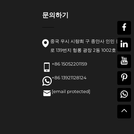
문의하기
중국 우시 시량희 구 종안사 인민 중
로 139번지 헝롱 광장 2동 1002호
+86 15052201159
+86 13921128124
[email protected]