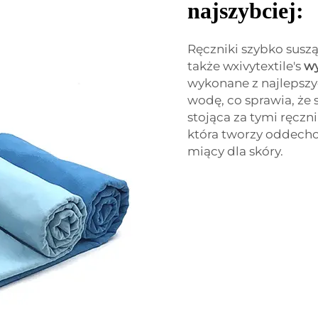
najszybciej:
Ręczniki szybko suszą
także wxivytextile's
wy
wykonane z najlepszy
wodę, co sprawia, że 
stojąca za tymi ręczn
która tworzy oddechowy
miący dla skóry.