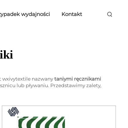
zypadek wydajności
Kontakt
iki
kt wxivytextile nazwany
taniymi ręcznikami
rysznicu lub pływaniu. Przedstawimy zalety,