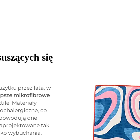
uszących się
użytku przez lata, w
epsze mikrofibrowe
ile. Materiały
ochalergiczne, co
spowodują one
zaprojektowane tak,
zyko wybuchania,