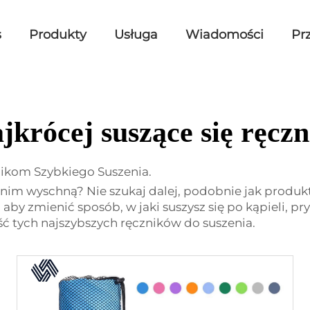
s
Produkty
Usługa
Wiadomości
Pr
jkrócej suszące się ręczn
nikom Szybkiego Suszenia.
, zanim wyschną? Nie szukaj dalej, podobnie jak produ
, aby zmienić sposób, w jaki suszysz się po kąpieli, p
ść tych najszybszych ręczników do suszenia.