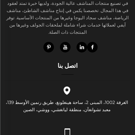
في تصنيع منتجات المناشف عالية الجودة، ولديها خبرة تمتد لعقود
في هذا المجال. تخصصنا يكمن في إنتاج مناشف الشاطئ، مناشف
الرياضة، مناشف سجاد اليوجا وغيرها من المنتجات الأساسية. توفر
آيفي لعملائها خدمات شراء شاملة لملحقات الجولف وغيرها من
المنتجات ذات الصلة.
اتصل بنا
الغرفة 1002، المبنى 2، ساحة هينغلونغ، طريق رنمين الأوسط 139،
معبد تشوانغآن، منطقة ليانغشي، ووشي، الصين