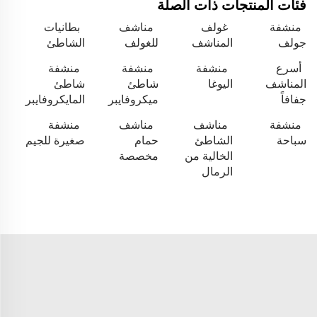
فئات المنتجات ذات الصلة
منشفة
غولف
مناشف
بطانيات
جولف
المناشف
للغولف
الشاطئ
أسرع
منشفة
منشفة
منشفة
المناشف
اليوغا
شاطئ
شاطئ
جفافاً
ميكروفايبر
المايكروفايبر
منشفة
مناشف
مناشف
منشفة
سباحة
الشاطئ
حمام
صغيرة للجيم
الخالية من
مخصصة
الرمال