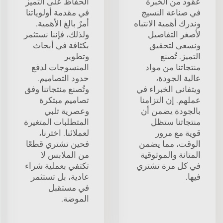
عقود من الخبرة
الحفاظ على التميز
في صناعة النسيج
في مقدمة أولوياتنا
وندرك أهمية الانتباه
أمرٌ بالغ الأهمية.
لأصغر التفاصيل
ولذلك، فإننا نستثمر
ونسعى لتحقيق
بكثافة في أبحاث
التميز. تُصنع
وتطوير
منتجاتنا من مواد
المنسوجات لدفع
عالية الجودة،
حدود التصاميم.
ويتفانى الخبراء في
وتُصنع منتجاتنا وفق
عملهم. إن التزامنا
تصاميم مبتكرة
بالجودة يضمن أن
وعصرية تلبي
منتجاتنا ستظل
المتطلبات المتغيرة
قوية مع مرور
لعملائنا. اخترنا،
الوقت، مما يضمن
فحين تشتري قطعًا
المتانة والموثوقية
من الملابس لا
في كل مرة تشتري
تكتفي بعملية شراء
فيها.
عادية، بل تستثمر
في مستقبل
الموضة.