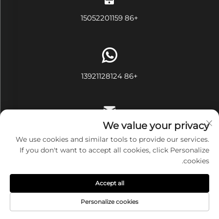
+86 15052201159
+86 13921128124
We value your privacy
[email protected]
We use cookies and similar tools to provide our services.
If you don't want to accept all cookies, click Personalize
cookies.
حقوق النشر محفوظة © شركة ووشي آيفي تكستايل المحدودة. جميع
Accept all
الحقوق محفوظة
سياسة الخصوصية
Personalize cookies
الصفحة الرئيسية
منتجات
البريد الإلكتروني
هاتف