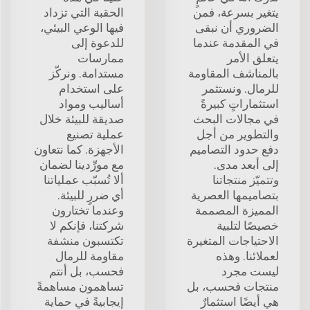
يتغير بسرعة، فمن
الحقبة التي تزداد
الضروري أن نبقى
فيها الوعي البيئي،
في المقدمة عندما
للدعوة إلى
يتعلق الأمر
ممارسات
بالمناشف المقاومة
مستدامة. ونركّز
للرمال. ونستثمر
على استخدام
استثماراتٍ كبيرةً
أساليب ومواد
في مجالات البحث
صديقة للبيئة خلال
والتطوير من أجل
عملية تصنيع
دفع حدود التصاميم
الأجهزة. كما نتعاون
إلى أبعد مدى.
مع مورِّدينا لضمان
وتتميّز منتجاتنا
ألا تُسبّب عملياتنا
بتصاميمها العصرية
أي ضررٍ للبيئة.
المميزة المصممة
وعندما تختارون
خصيصًا لتلبية
شركتنا، فإنكم لا
الاحتياجات المتغيرة
تكتسبون منشفة
لعملائنا. وهذه
مقاومة للرمال
ليست مجرد
فحسب، بل أنتم
منتجات فحسب، بل
تساهمون مساهمةً
هي أيضًا استثمارٌ
إيجابيةً في حماية