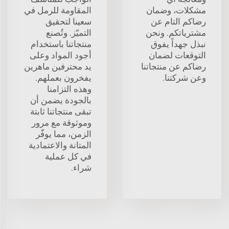
مشكلات، وضمان
المقاومة للرمل في
رضاكم التام عن
سعينا لتحقيق
مشترياتكم. ونحن
التميّز. وتُصنع
نبذل جهداً يفوق
منتجاتنا باستخدام
التوقعات لضمان
أجود المواد وعلى
رضاكم عن منتجاتنا
يد محترفين ماهرين
وعن شركتنا.
يفخرون بعملهم.
وهذه التزامنا
بالجودة يضمن أن
تبقى منتجاتنا ثابتة
وموثوقة مع مرور
الزمن، مما يوفّر
المتانة والاعتمادية
في كل عملية
شراء.