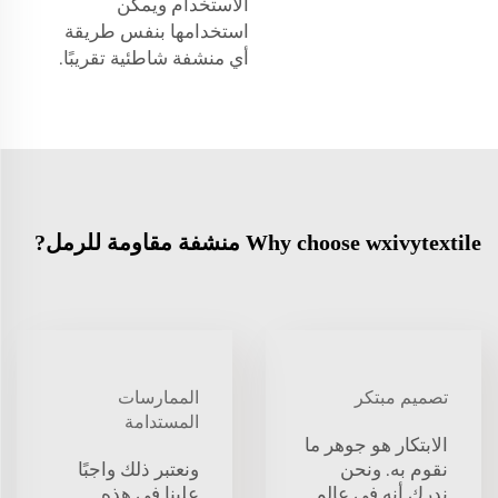
الاستخدام ويمكن
استخدامها بنفس طريقة
أي منشفة شاطئية تقريبًا.
Why choose wxivytextile منشفة مقاومة للرمل?
تصميم مبتكر
الممارسات
المستدامة
الابتكار هو جوهر ما
نقوم به. ونحن
ونعتبر ذلك واجبًا
ندرك أنه في عالمٍ
علينا في هذه