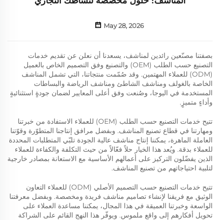
المناشف: حلول مخصصة لنشاطك التجاري
May 28, 2026
بصفتنا مصنّعين رائدين لمناشف، يسعدنا أن نعلن عن تقديم خدمات
التصنيع حسب الطلب (OEM) والتصنيع وفق التصميم الخاص بالعميل
(ODM) للعملاء المهتمين. وقد صُمّمت منتجاتنا، التي تشمل المناشف
الخاصة بالغولف ومناشف الشاطئ ومناشف الرياضة والبساطات
المستخدمة في اليوجا، وصُنعت وفق أعلى المعايير لضمان جودةٍ استثنائيةٍ
وأداءٍ متميزٍ.
تتيح خدمات التصنيع حسب الطلب (OEM) للعملاء الاستفادة من خبرتنا
ومهارتنا في قطاع تصنيع المناشف. وبفضل مرافق إنتاجنا المتطوّرة وقوّتنا
العاملة الماهرة، يمكننا إنتاج مناشف عالية الجودة تلبّي المتطلبات المحددة
للعملاء بدقة. ويُعد هذا الخيار حلاً فعّالاً من حيث التكلفة والكفاءة للعملاء
الذين يفضّلون التركيز على أعمالهم الأساسية مع الاستعانة بمصادر خارجية
لتلبية احتياجاتهم من تصنيع المناشف.
تتيح خدمات التصنيع حسب التصميم الأصلي (ODM) للعملاء التعاون
الوثيق مع فريقنا لإنشاء تصاميم مناشف فريدة ومخصصة. وبفضل معرفتنا
الواسعة وخبرتنا العميقة في هذا المجال، يمكننا مساعدة العملاء على
تحويل أفكارهم إلى واقع ملموس. ويوفّر هذا النهج القائم على الشراكة