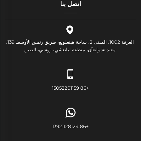
اتصل بنا
الغرفة 1002، المبنى 2، ساحة هينغلونغ، طريق رنمين الأوسط 139،
معبد تشوانغآن، منطقة ليانغشي، ووشي، الصين
+86 15052201159
+86 13921128124