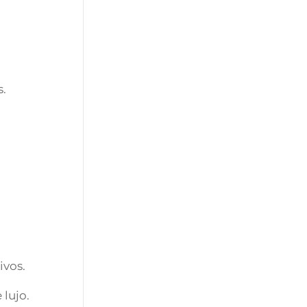
s.
ivos.
lujo.