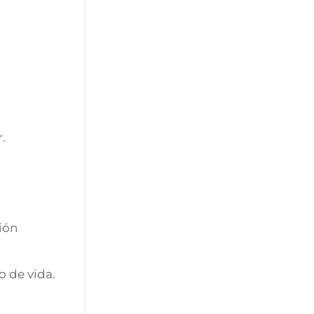
.
ción
o de vida.