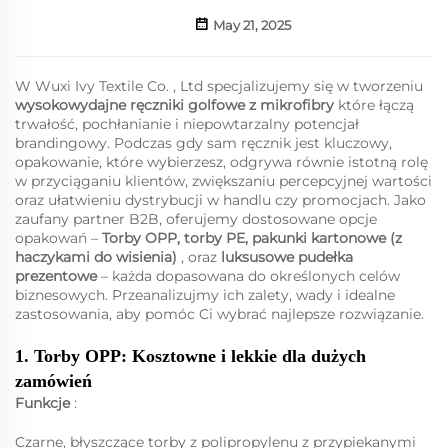
May 21, 2025
W Wuxi Ivy Textile Co. , Ltd specjalizujemy się w tworzeniu
wysokowydajne
ręczniki golfowe z mikrofibry
które łączą
trwałość, pochłanianie i niepowtarzalny potencjał
brandingowy. Podczas gdy sam ręcznik jest kluczowy,
opakowanie, które wybierzesz, odgrywa równie istotną rolę
w przyciąganiu klientów, zwiększaniu percepcyjnej wartości
oraz ułatwieniu dystrybucji w handlu czy promocjach. Jako
zaufany partner B2B, oferujemy dostosowane opcje
opakowań –
Torby OPP, torby PE, pakunki kartonowe (z
haczykami do wisienia)
, oraz
luksusowe pudełka
prezentowe
– każda dopasowana do określonych celów
biznesowych. Przeanalizujmy ich zalety, wady i idealne
zastosowania, aby pomóc Ci wybrać najlepsze rozwiązanie.
1. Torby OPP: Kosztowne i lekkie dla dużych
zamówień
Funkcje
:
Czarne, błyszczące torby z polipropylenu z przypiekanymi