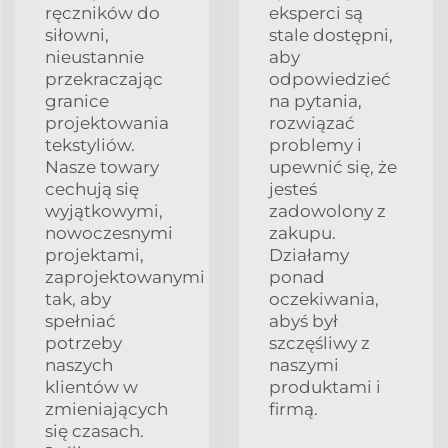
ręczników do
eksperci są
siłowni,
stale dostępni,
nieustannie
aby
przekraczając
odpowiedzieć
granice
na pytania,
projektowania
rozwiązać
tekstyliów.
problemy i
Nasze towary
upewnić się, że
cechują się
jesteś
wyjątkowymi,
zadowolony z
nowoczesnymi
zakupu.
projektami,
Działamy
zaprojektowanymi
ponad
tak, aby
oczekiwania,
spełniać
abyś był
potrzeby
szczęśliwy z
naszych
naszymi
klientów w
produktami i
zmieniających
firmą.
się czasach.