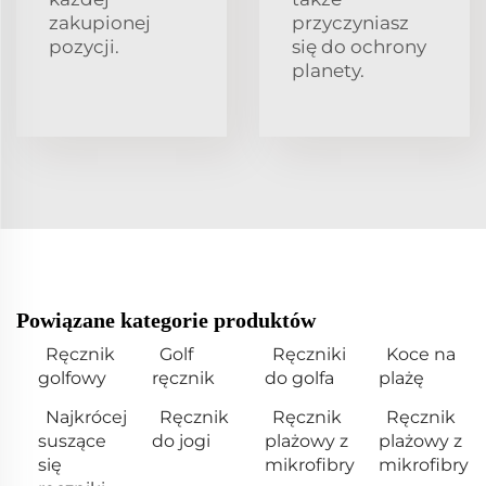
zakupionej
przyczyniasz
pozycji.
się do ochrony
planety.
Powiązane kategorie produktów
Ręcznik
Golf
Ręczniki
Koce na
golfowy
ręcznik
do golfa
plażę
Najkrócej
Ręcznik
Ręcznik
Ręcznik
suszące
do jogi
plażowy z
plażowy z
się
mikrofibry
mikrofibry