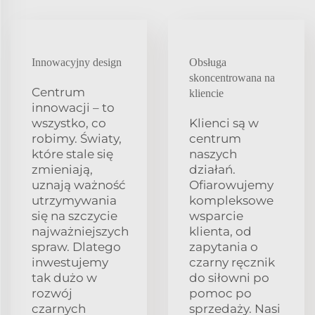
Innowacyjny design
Obsługa
skoncentrowana na
Centrum
kliencie
innowacji – to
wszystko, co
Klienci są w
robimy. Światy,
centrum
które stale się
naszych
zmieniają,
działań.
uznają ważność
Ofiarowujemy
utrzymywania
kompleksowe
się na szczycie
wsparcie
najważniejszych
klienta, od
spraw. Dlatego
zapytania o
inwestujemy
czarny ręcznik
tak dużo w
do siłowni po
rozwój
pomoc po
czarnych
sprzedaży. Nasi