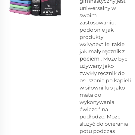
gimnastyczny jest
uniwersalny w
swoim
zastosowaniu,
podobnie jak
produkty
wxivytextile, takie
jak
mały ręcznik z
pociem
. Może być
używany jako
zwykły ręcznik do
osuszania po kąpieli
w siłowni lub jako
mata do
wykonywania
ćwiczeń na
podłodze. Może
służyć do ocierania
potu podczas