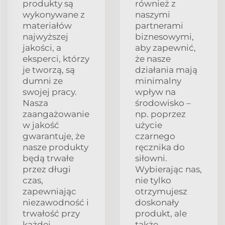
produkty są
również z
wykonywane z
naszymi
materiałów
partnerami
najwyższej
biznesowymi,
jakości, a
aby zapewnić,
eksperci, którzy
że nasze
je tworzą, są
działania mają
dumni ze
minimalny
swojej pracy.
wpływ na
Nasza
środowisko –
zaangażowanie
np. poprzez
w jakość
użycie
gwarantuje, że
czarnego
nasze produkty
ręcznika do
będą trwałe
siłowni.
przez długi
Wybierając nas,
czas,
nie tylko
zapewniając
otrzymujesz
niezawodność i
doskonały
trwałość przy
produkt, ale
każdej
także