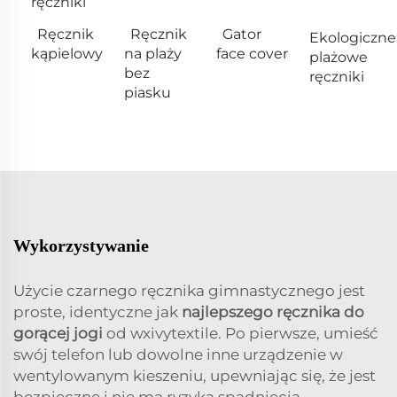
ręczniki
Ręcznik
Ręcznik
Gator
Ekologiczne
kąpielowy
na plaży
face cover
plażowe
bez
ręczniki
piasku
Wykorzystywanie
Użycie czarnego ręcznika gimnastycznego jest
proste, identyczne jak
najlepszego ręcznika do
gorącej jogi
od wxivytextile. Po pierwsze, umieść
swój telefon lub dowolne inne urządzenie w
wentylowanym kieszeniu, upewniając się, że jest
bezpieczne i nie ma ryzyka spadnięcia.