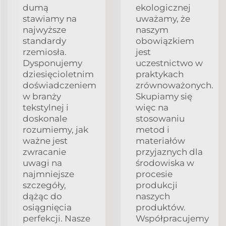
dumą
ekologicznej
stawiamy na
uważamy, że
najwyższe
naszym
standardy
obowiązkiem
rzemiosła.
jest
Dysponujemy
uczestnictwo w
dziesięcioletnim
praktykach
doświadczeniem
zrównoważonych.
w branży
Skupiamy się
tekstylnej i
więc na
doskonale
stosowaniu
rozumiemy, jak
metod i
ważne jest
materiałów
zwracanie
przyjaznych dla
uwagi na
środowiska w
najmniejsze
procesie
szczegóły,
produkcji
dążąc do
naszych
osiągnięcia
produktów.
perfekcji. Nasze
Współpracujemy