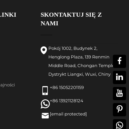
LINKI
SKONTAKTUJ SIĘ Z
NAMI
Pokój 1002, Budynek 2,
Henglong Plaza, 139 Renmin
Middle Road, Chongan Temple,
Dystrykt Liangxi, Wuxi, Chiny
ajności
+86 15052201159
+86 13921128124
[email protected]