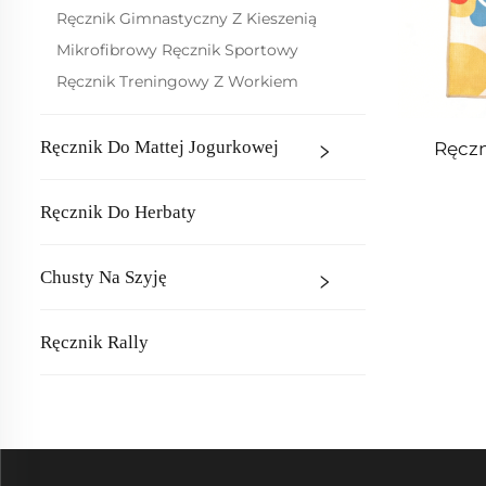
Ręcznik Gimnastyczny Z Kieszenią
Mikrofibrowy Ręcznik Sportowy
Ręcznik Treningowy Z Workiem
Ręcznik Do Mattej Jogurkowej
Ręczn
Ręcznik Do Herbaty
Chusty Na Szyję
Ręcznik Rally