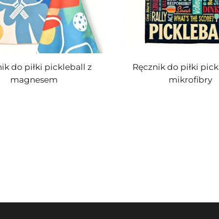
ik do piłki pickleball z
Ręcznik do piłki pick
magnesem
mikrofibry