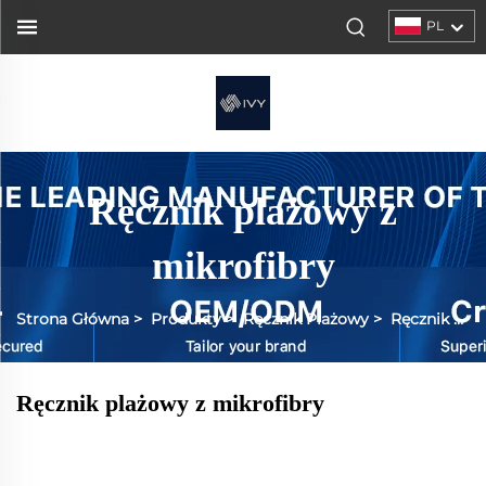
PL
Ręcznik plażowy z
mikrofibry
Strona Główna
>
Produkty
>
Ręcznik Plażowy
>
Ręcznik plażowy mikrofiberny wafelkowany
Ręcznik plażowy z mikrofibry