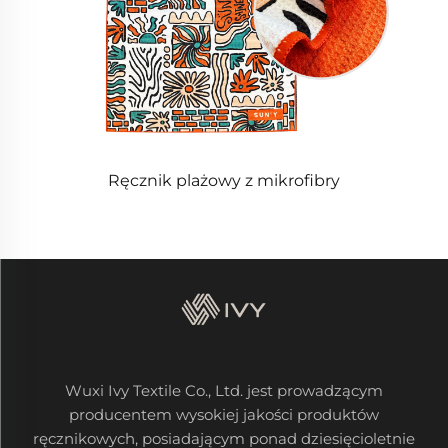
Ręcznik plażowy z mikrofibry
Wuxi Ivy Textile Co., Ltd. jest prowadzącym
producentem wysokiej jakości produktów
ręcznikowych, posiadającym ponad dziesięcioletnie