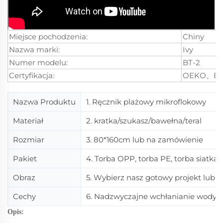
Miejsce pochodzenia:
Chiny
Nazwa marki:
Ivy
Numer modelu:
BT-2
Certyfikacja:
OEKO、BS
Nazwa Produktu
1. Ręcznik plażowy mikroflokowy
Materiał
2. kratka/szukasz/bawełna/teral
Rozmiar
3. 80*160cm lub na zamówienie
Pakiet
4. Torba OPP, torba PE, torba siatk
Obraz
5. Wybierz nasz gotowy projekt lub 
Cechy
6. Nadzwyczajne wchłanianie wody, sz
Opis: