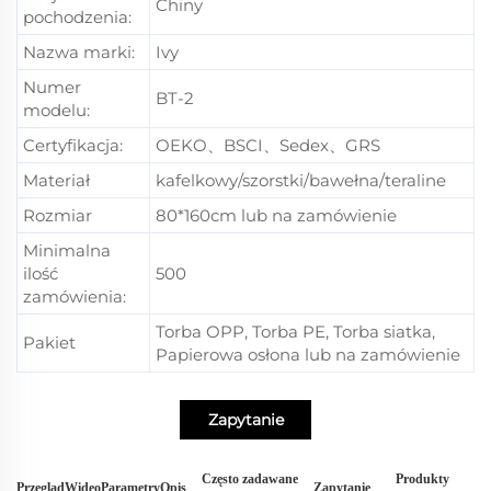
Chiny
pochodzenia:
Nazwa marki:
Ivy
Numer
BT-2
modelu:
Certyfikacja:
OEKO、BSCI、Sedex、GRS
Materiał
kafelkowy/szorstki/bawełna/teraline
Rozmiar
80*160cm lub na zamówienie
Minimalna
ilość
500
zamówienia:
Torba OPP, Torba PE, Torba siatka,
Pakiet
Papierowa osłona lub na zamówienie
Zapytanie
Często zadawane
Produkty
Przegląd
Wideo
Parametry
Opis
Zapytanie