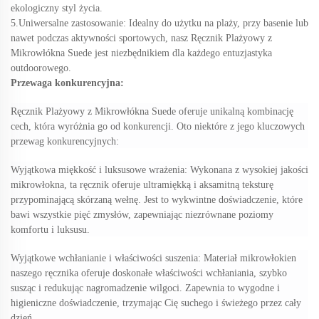
ekologiczny styl życia.
5.Uniwersalne zastosowanie: Idealny do użytku na plaży, przy basenie lub
nawet podczas aktywności sportowych, nasz Ręcznik Plażyowy z
Mikrowłókna Suede jest niezbędnikiem dla każdego entuzjastyka
outdoorowego.
Przewaga konkurencyjna:
Ręcznik Plażyowy z Mikrowłókna Suede oferuje unikalną kombinację
cech, która wyróżnia go od konkurencji. Oto niektóre z jego kluczowych
przewag konkurencyjnych:
Wyjątkowa miękkość i luksusowe wrażenia: Wykonana z wysokiej jakości
mikrowłokna, ta ręcznik oferuje ultramiękką i aksamitną teksturę
przypominającą skórzaną wełnę. Jest to wykwintne doświadczenie, które
bawi wszystkie pięć zmysłów, zapewniając niezrównane poziomy
komfortu i luksusu.
Wyjątkowe wchłanianie i właściwości suszenia: Materiał mikrowłokien
naszego ręcznika oferuje doskonałe właściwości wchłaniania, szybko
susząc i redukując nagromadzenie wilgoci. Zapewnia to wygodne i
higieniczne doświadczenie, trzymając Cię suchego i świeżego przez cały
dzień.