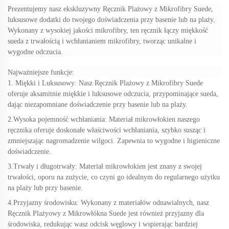
Prezentujemy nasz ekskluzywny Ręcznik Plażowy z Mikrofibry Suede,
luksusowe dodatki do twojego doświadczenia przy basenie lub na plaży.
Wykonany z wysokiej jakości mikrofibry, ten ręcznik łączy miękkość
sueda z trwałością i wchłanianiem mikrofibry, tworząc unikalne i
wygodne odczucia.
Najważniejsze funkcje:
1. Miękki i Luksusowy: Nasz Ręcznik Plażowy z Mikrofibry Suede
oferuje aksamitnie miękkie i luksusowe odczucia, przypominające sueda,
dając niezapomniane doświadczenie przy basenie lub na plaży.
2.Wysoka pojemność wchłaniania: Materiał mikrowłokien naszego
ręcznika oferuje doskonałe właściwości wchłaniania, szybko susząc i
zmniejszając nagromadzenie wilgoci. Zapewnia to wygodne i higieniczne
doświadczenie.
3.Trwały i długotrwały: Materiał mikrowłokien jest znany z swojej
trwałości, oporu na zużycie, co czyni go idealnym do regularnego użytku
na plaży lub przy basenie.
4.Przyjazny środowisku: Wykonany z materiałów odnawialnych, nasz
Ręcznik Plażyowy z Mikrowłókna Suede jest również przyjazny dla
środowiska, redukując wasz odcisk węglowy i wspierając bardziej