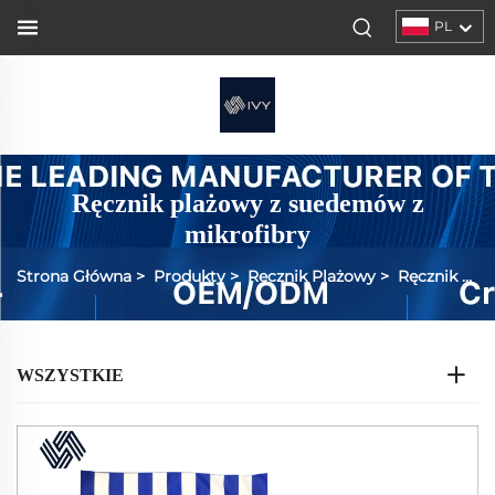
PL
Ręcznik plażowy z suedemów z
mikrofibry
Strona Główna
>
Produkty
>
Ręcznik Plażowy
>
Ręcznik plażowy mikrofiberny suedenowy
WSZYSTKIE