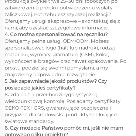
Produkcja zwykle trwa 25–30 dni roboczych po
zatwierdzeniu próbki i potwierdzeniu wpłaty
zaliczkowej. Potrzebujesz szybszej realizacji?
Oferujemy usługi ekspresowe – skontaktuj się z
nami, aby uzyskać szczegółowe informacje.
4. Co można spersonalizować na ręczniku?
Oferujemy pełne usługi OEM/ODM. Możesz
spersonalizować logo (haft lub nadruk), rodzaj
materiału, wymiary, gramaturę (GSM), kolor,
wykończenie brzegów oraz nawet opakowanie. Po
prostu podziel się swoimi pomysłami, a my
znajdziemy odpowiednie rozwiązanie.
5. Jak zapewniacie jakość produktów? Czy
posiadacie jakieś certyfikaty?
Każda partia przechodzi rygorystyczną
wielopunktową kontrolę. Posiadamy certyfikaty
OEKO-TEX i GRS, gwarantujące bezpieczne i
przyjazne dla środowiska produkty spełniające
światowe standardy.
6. Czy możecie Państwo pomóc mi, jeśli nie mam
gotowego pliku projektu?